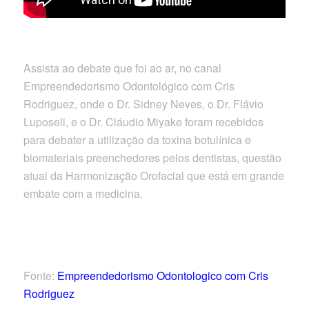
Assista ao debate que foi ao ar, no canal
Empreendedorismo Odontológico com Cris
Rodriguez, onde o Dr. Sidney Neves, o Dr. Flávio
Luposeli, e o Dr. Cláudio Miyake foram recebidos
para debater a utilização da toxina botulínica e
biomateriais preenchedores pelos dentistas, questão
atual da Harmonização Orofacial que está em grande
embate com a medicina.
Fonte:
Empreendedorismo Odontologico com Cris
Rodriguez